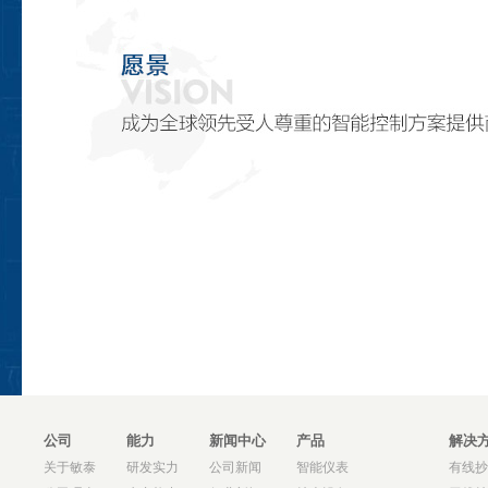
公司
能力
新闻中心
产品
解决
关于敏泰
研发实力
公司新闻
智能仪表
有线抄