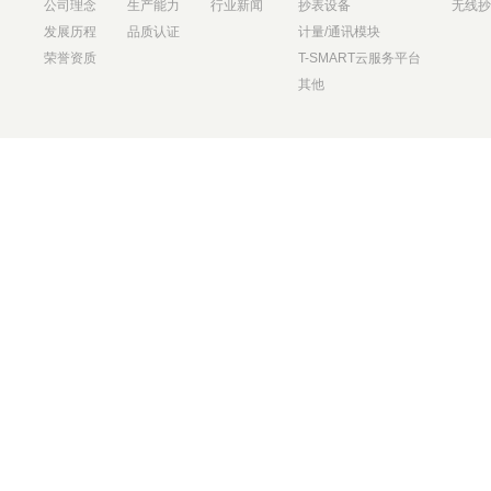
公司理念
生产能力
行业新闻
抄表设备
无线抄
发展历程
品质认证
计量/通讯模块
荣誉资质
T-SMART云服务平台
其他