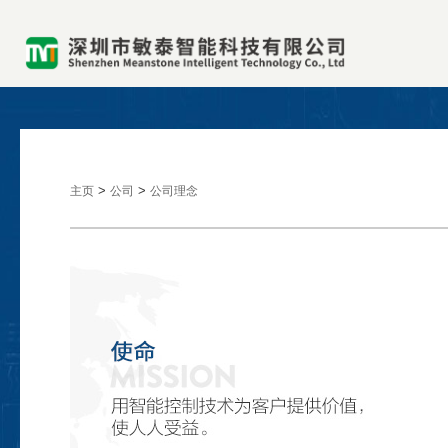
>
>
主页
公司
公司理念