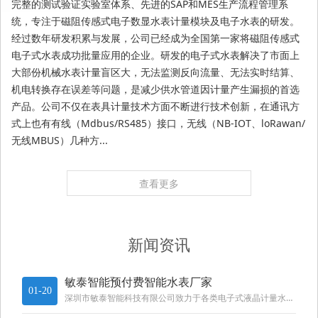
完整的测试验证实验室体系、先进的SAP和MES生产流程管理系
统，专注于磁阻传感式电子数显水表计量模块及电子水表的研发。
经过数年研发积累与发展，公司已经成为全国第一家将磁阻传感式
电子式水表成功批量应用的企业。研发的电子式水表解决了市面上
大部份机械水表计量盲区大，无法监测反向流量、无法实时结算、
机电转换存在误差等问题，是减少供水管道因计量产生漏损的首选
产品。公司不仅在表具计量技术方面不断进行技术创新，在通讯方
式上也有有线（Mdbus/RS485）接口，无线（NB-IOT、loRawan/
无线MBUS）几种方...
查看更多
新闻资讯
敏泰智能预付费智能水表厂家
01-20
深圳市敏泰智能科技有限公司致力于各类电子式液晶计量水表模块，通讯模块，各类智能远传水表，如电子数显式水表、光电直读冷热水表，IC卡水表，和抄表设备及抄表管理软件的研发、生产、销售与服务。